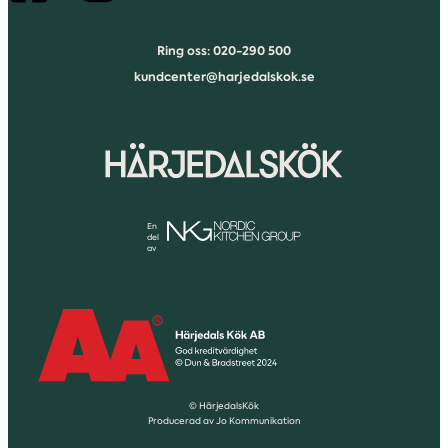
Ring oss: 020-290 500
kundcenter@harjedalskok.se
En
del
av
© HärjedalsKök
Producerad av Jo Kommunikation