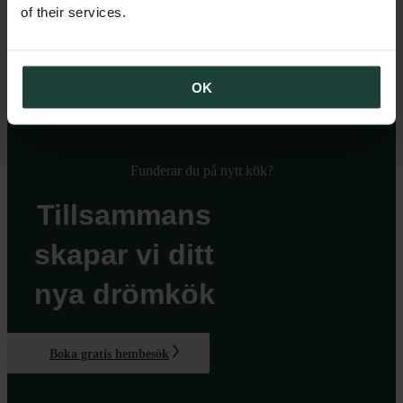
of their services.
OK
Funderar du på nytt kök?
Tillsammans
skapar vi ditt
nya drömkök
Boka gratis hembesök